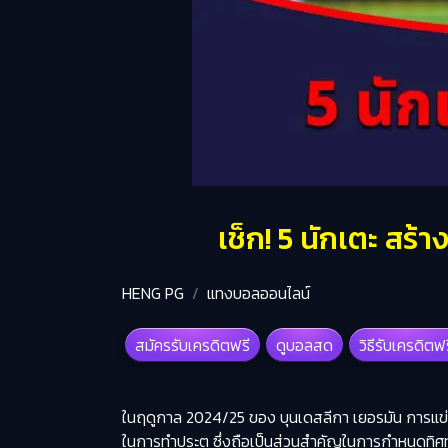
เช็ก! 5 นักเตะ สร
HENG PG
แทงบอลออนไลน์
สมัครรับเครดิตฟรี
ดูบอลสด
วิธีรับเครดิตฟ
ในฤดูกาล 2024/25 ของ
บุนเดสลีกา เยอรมัน
การแข่
ในการทำประตู ซึ่งถือเป็นส่วนสำคัญในการกำหนดทิศท