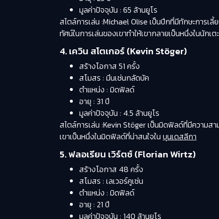
มูลค่าปัจจุบัน : 65 ล้านยูโร
สไตล์การเล่น :Michael Olise เป็นปีกที่มีทักษะการเ
ทัศน์ในการเล่นของเขาทำให้เขากลายเป็นหนึ่งในนักเต
4. เควิน สโตเกอร์ (Kevin Stöger)
สร้างโอกาส 51 ครั้ง
สโมสร : มึนเช่นกลัดบัค
ตำแหน่ง : มิดฟิลด์
อายุ : 31 ปี
มูลค่าปัจจุบัน : 4.5 ล้านยูโร
สไตล์การเล่น :Kevin Stöger เป็นมิดฟิลด์ที่มีความส
เขาเป็นหนึ่งในมิดฟิลด์ที่น่าสนใจใน
บุนเดสลีกา
5. ฟลอเรียน เวิร์ตซ์ (Florian Wirtz)
สร้างโอกาส 48 ครั้ง
สโมสร : เลเวอร์คูเซ่น
ตำแหน่ง : มิดฟิลด์
อายุ : 21 ปี
มูลค่าปัจจุบัน : 140 ล้านยูโร