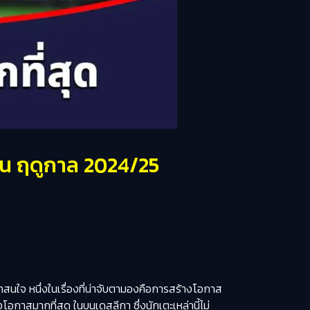
มัน ฤดูกาล 2024/25
าสนใจ หนึ่งในเรื่องที่น่าจับตามองคือการสร้างโอกาส
กาสมากที่สุด ในบุนเดสลีกา ซึ่งนักเตะเหล่านี้ไม่