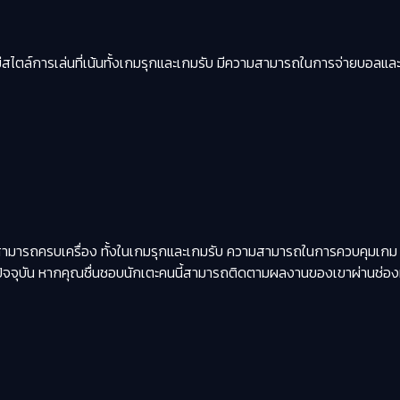
่มีสไตล์การเล่นที่เน้นทั้งเกมรุกและเกมรับ มีความสามารถในการจ่ายบอลและ
มสามารถครบเครื่อง ทั้งในเกมรุกและเกมรับ ความสามารถในการควบคุมเกม 
นยุคปัจจุบัน หากคุณชื่นชอบนักเตะคนนี้สามารถติดตามผลงานของเขาผ่านช่