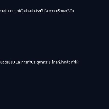
าสในเกมรุกได้อย่างน่าประทับใจ ความเร็วและวิสัย
่ยอดเยี่ยม และการทำประตูจากระยะไกลที่น่ากลัว ทำให้