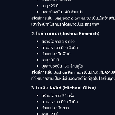
อายุ : 29 ปี
มูลค่าปัจจุบัน : 40 ล้านยูโร
สไตล์การเล่น :
Alejandro Grimaldo
เป็นแบ็คซ้ายที
เขาทำหน้าที่ในเกมรุกได้อย่างมีประสิทธิภาพ
2. โยซัว คิมมิช (Joshua Kimmich)
สร้างโอกาส 58 ครั้ง
สโมสร : บาเยิร์น มิวนิค
ตำแหน่ง : มิดฟิลด์
อายุ : 30 ปี
มูลค่าปัจจุบัน : 50 ล้านยูโร
สไตล์การเล่น :Joshua Kimmich เป็นนักเตะที่มีควา
ทำให้เขากลายเป็นหนึ่งในมิดฟิลด์ที่ดีที่สุดในโลกใ
3. ไมเคิล โอลิเซ่ (Michael Olise)
สร้างโอกาส 52 ครั้ง
สโมสร : บาเยิร์น มิวนิค
ตำแหน่ง : ปีกขวา
อายุ : 23 ปี