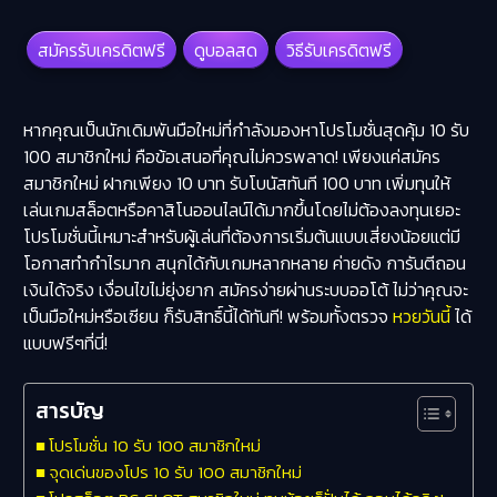
สมัครรับเครดิตฟรี
ดูบอลสด
วิธีรับเครดิตฟรี
หากคุณเป็นนักเดิมพันมือใหม่ที่กำลังมองหาโปรโมชั่นสุดคุ้ม
10 รับ
100 สมาชิกใหม่
คือข้อเสนอที่คุณไม่ควรพลาด! เพียงแค่สมัคร
สมาชิกใหม่ ฝากเพียง 10 บาท รับโบนัสทันที 100 บาท เพิ่มทุนให้
เล่นเกมสล็อตหรือคาสิโนออนไลน์ได้มากขึ้นโดยไม่ต้องลงทุนเยอะ
โปรโมชั่นนี้เหมาะสำหรับผู้เล่นที่ต้องการเริ่มต้นแบบเสี่ยงน้อยแต่มี
โอกาสทำกำไรมาก สนุกได้กับเกมหลากหลาย ค่ายดัง การันตีถอน
เงินได้จริง เงื่อนไขไม่ยุ่งยาก สมัครง่ายผ่านระบบออโต้ ไม่ว่าคุณจะ
เป็นมือใหม่หรือเซียน ก็รับสิทธิ์นี้ได้ทันที! พร้อมทั้งตรวจ
หวยวันนี้
ได้
แบบฟรีๆที่นี่!
สารบัญ
โปรโมชั่น 10 รับ 100 สมาชิกใหม่
จุดเด่นของโปร 10 รับ 100 สมาชิกใหม่