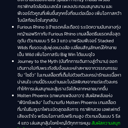
กราฟิกสไตล์อนิเมะสดใส เพลงประกอบสนุกสนาน และ
ฟีเจอร์ตัวคูณที่เพิ่มขึ้นทุกครั้งที่ชนะต่อเนื่อง เพิ่มโอกาสคว้า
โบนัสก้อนโตในทุกสปิน
Furious Rhino (เจ้าแรดคลั่งเดือด) ระเบิดความมันกลางทุ่ง
หญ้าแอฟริกากับ Furious Rhino เกมสล็อตธีมแรดคลั่งสุด
ดุดัน ตัวเกมแบบ 5 รีล 3 แถว มาพร้อมฟีเจอร์ Stacked
Wilds ที่แรดจะสุ่มพุ่งชนวงล้อ เปลี่ยนสัญลักษณ์ให้กลาย
เป็น Wild เพิ่มโอกาสรับ Big Win ได้แบบจุใจ
Journey to the Myth (บันทึกการเดินทางสู่ตำนาน) ออก
เดินทางไปกับพระถังซัมจั๋งและเหล่าสหายจากวรรณกรรม
จีน “ไซอิ๋ว” ในเกมสล็อตที่เต็มไปด้วยตัวละครน่ารักและเนื้อหา
น่าสนใจ เกมนี้มีระบบด่านและโบนัสพิเศษจากแต่ละตัวละคร
ทำให้การเล่นสนุกและลุ้นรางวัลได้หลากหลายมากขึ้น
Molten Phoenix (เทพนกเพลิงลาวา) สัมผัสพลังแห่ง
“ฟีนิกซ์เพลิง” ในตำนานกับ Molten Phoenix เกมสล็อต
ที่มาในธีมภูเขาไฟระเบิดสุดอลังการ กราฟิกสวย เอฟเฟกต์
เสียงเร้าใจ พร้อมโอกาสรับฟรีเกมสูง ตัวเกมเป็นแบบ 5 รีล
4 แถว เล่นสนุกลุ้นโชคใหญ่ได้ทุกการหมุน
สัมผัสความสนุก