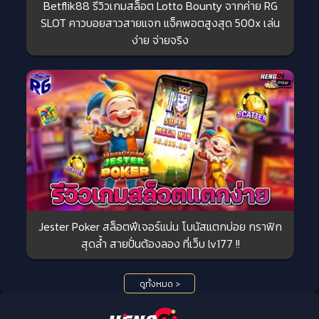
Betflik88 รีวิวเกมสล็อต Lotto Bounty จากค่าย RG
SLOT คาวบอยสาวสายแจก แจ็คพอตสูงสุด 500x เล่น
ง่าย จ่ายจริง
Jester Poker สล็อตฟีเจอร์แน่น โบนัสแตกบ่อย กราฟิก
สุดล้ำ สายปั่นต้องลอง ที่เว็บ lv177 !!
ดูทั้งหมด >