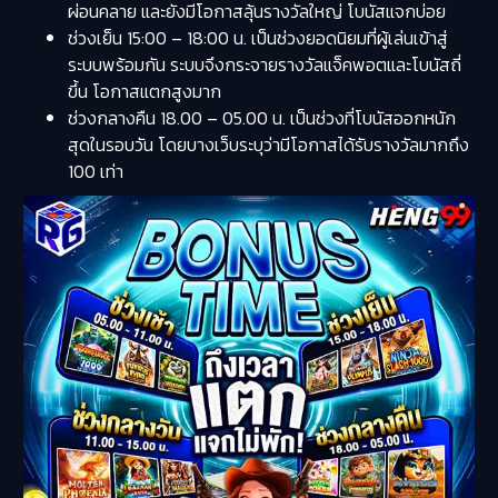
ผ่อนคลาย และยังมีโอกาสลุ้นรางวัลใหญ่ โบนัสแจกบ่อย
ช่วงเย็น 15:00 – 18:00 น. เป็นช่วงยอดนิยมที่ผู้เล่นเข้าสู่
ระบบพร้อมกัน ระบบจึงกระจายรางวัลแจ็คพอตและโบนัสถี่
ขึ้น โอกาสแตกสูงมาก
ช่วงกลางคืน 18.00 – 05.00 น. เป็นช่วงที่โบนัสออกหนัก
สุดในรอบวัน โดยบางเว็บระบุว่ามีโอกาสได้รับรางวัลมากถึง
100 เท่า