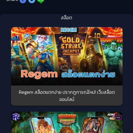
สล็อต
Regem สล็อตแตกง่าย ปรากฏการณ์ใหม่! เว็บสล็อต
ออนไลน์