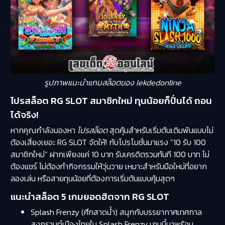
รูปภาพแนะนำแกมสล็อตของ lekdedonline
โปรสล็อต RG SLOT สมาชิกใหม่ ทุนน้อยก็ปั่นได้ ถอน
ได้จริง!
หากคุณกำลังมองหา
โปรสล็อต
สุดคุ้มสำหรับเริ่มต้นเดิมพันแบบไม่
ต้องเสี่ยงเยอะ RG SLOT จัดให้! กับโปรโมชั่นมาแรง “10 รับ 100
สมาชิกใหม่” ฝากเพียงแค่ 10 บาท รับเครดิตรวมทันที 100 บาท ไม่
ต้องแชร์ ไม่ต้องทำกิจกรรมให้วุ่นวาย เหมาะสำหรับมือใหม่ที่อยาก
ลองเล่น หรือสายทุนน้อยที่ต้องการเริ่มต้นแบบคุ้มสุดๆ
แนะนำสล็อต 5 เกมยอดฮิตจาก RG SLOT
Splash Frenzy (ศึกสาดน้ำ) สนุกกับบรรยากาศเทศกาล
สงกรานต์เมืองไทยใน Splash Frenzy เกมนี้มาพร้อม