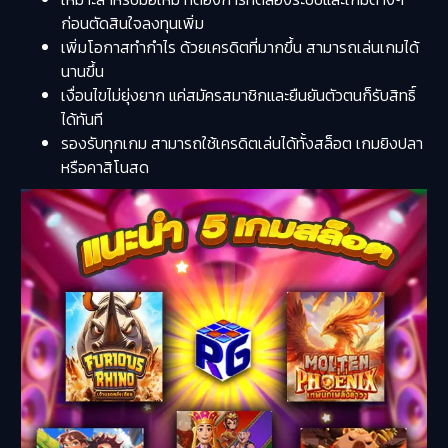
ก่อนตัดสินใจลงทุนเพิ่ม
เพิ่มโอกาสทำกำไร ด้วยเครดิตที่มากขึ้น สามารถเล่นเกมได้
นานขึ้น
เงื่อนไขไม่ยุ่งยาก แค่สมัครสมาชิกและยืนยันตัวตนก็รับสิทธิ์
ได้ทันที
รองรับทุกเกม สามารถใช้เครดิตเล่นได้ทั้งสล็อต เกมยิงปลา
หรือคาสิโนสด