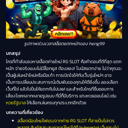
รูปภาพช่วงเวลาสล็อตแตกหนักของ heng99
บทสรุป
ใครที่กำลังมองหาสล็อตค่ายใหม่ RG SLOT คือคำตอบที่ดีที่สุด แตก
หนัก จ่ายจริงแบบไม่มีล็อกยูส ต้องลอง! โบนัสแตกง่าย ไม่ว่าคุณจะ
เป็นผู้เล่นหน้าใหม่หรือมือเก๋า การเปิดใจให้กับเว็บรุ่นใหม่ๆ อาจ
เป็นการเปลี่ยนประสบการณ์เดิมพันของคุณให้ดียิ่งขึ้น ลองเลือก
เว็บที่ใช่ แล้วไปปั่นให้แตกกันไปเลย! และสำหรับใครที่ชื่นชอบการ
เสี่ยงโชคหลากหลายรูปแบบ ที่นี่ก็มีบริการ แทงหวยออนไลน์ เช่น
หวยรัฐบาล
ให้เลือกเล่นครบทุกประเภทอีกด้วย
บทความที่เกี่ยวข้อง
สล็อตน้องใหม่ไฟแรงจากค่าย RG SLOT ที่สายปั่นไม่ควร
พลาด! สัมผัสประสบการณ์ใหม่ได้ที่ hubpgslot เว็บตรงไม่