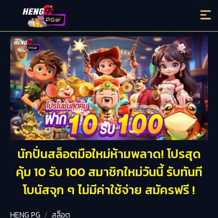
นักปั่นสล็อตมือใหม่ห้ามพลาด! โปรสุด
คุ้ม 10 รับ 100 สมาชิกใหม่วันนี้ รับทันที
โบนัสจุก ๆ ไม่มีค่าใช้จ่าย สมัครฟรี !
HENG PG
สล็อต